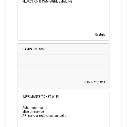
REDACTION & CAMPAGNE EMAILING
Options
Marketing,
E-
commerce
et
Gratuit
Matériel
Campagnes
CAMPAGNE SMS
Marketing
SMS
et
Emailing
Solutions
E-
0.07 € ht / sms
commerce
et
Sécurité
IMPRIMANTE TICKET WI-FI
Mail
Achat imprimante
Matériel
Mise en service
API serveur redevance annuelle
:
Imprimantes
Ticket