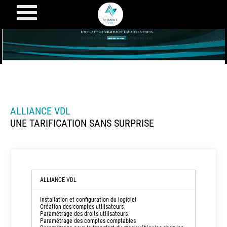
Tarifs
Alliance-
ALLIANCE VDL
UNE TARIFICATION SANS SURPRISE
VDL
:
Une
Tarification
ALLIANCE VDL
Claire
et
Installation et configuration du logiciel
Création des comptes utilisateurs
Sans
Paramétrage des droits utilisateurs
Paramétrage des comptes comptables