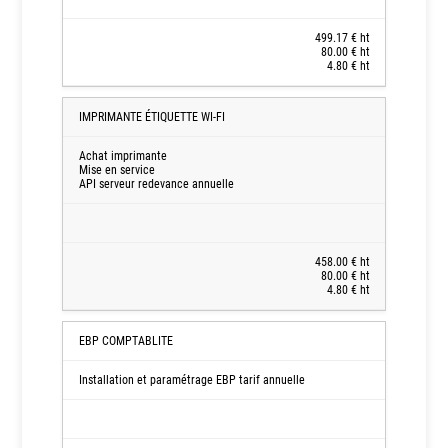
et
Étiquette
499.17 € ht
Wi-
80.00 € ht
4.80 € ht
Fi
Intégration
IMPRIMANTE ÉTIQUETTE WI-FI
Comptable
avec
Achat imprimante
Mise en service
EBP
API serveur redevance annuelle
458.00 € ht
80.00 € ht
4.80 € ht
EBP COMPTABLITE
Installation et paramétrage EBP tarif annuelle