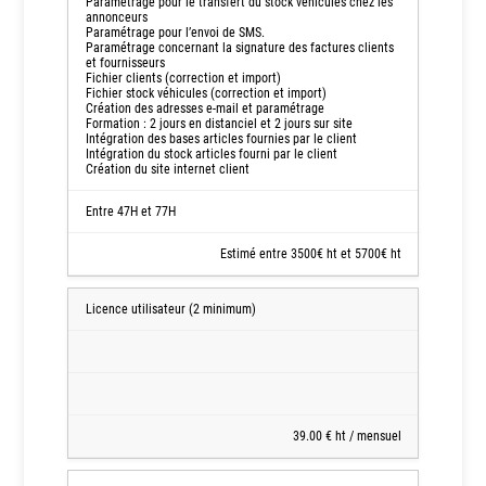
Paramétrage pour le transfert du stock véhicules chez les
Surprise
annonceurs
Paramétrage pour l’envoi de SMS.
Paramétrage concernant la signature des factures clients
Coût
et fournisseurs
Fichier clients (correction et import)
d'installation
Fichier stock véhicules (correction et import)
et
Création des adresses e-mail et paramétrage
Formation : 2 jours en distanciel et 2 jours sur site
Licence
Intégration des bases articles fournies par le client
de
Intégration du stock articles fourni par le client
Création du site internet client
Gestion
SaaS
Entre 47H et 77H
Installation,
Estimé entre 3500€ ht et 5700€ ht
Configuration
et
Formation
Licence utilisateur (2 minimum)
sur
site
Licence
utilisateur
et
39.00 € ht / mensuel
Maintenance
logicielle